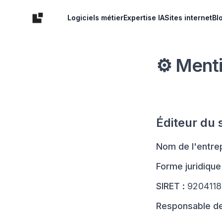
Logo One Pixel, studio de développement web
Logiciels métier
Expertise IA
Sites internet
Bl
⚙️ Ment
Éditeur du s
Nom de l'entrep
Forme juridique 
SIRET :
9204118
Responsable de 