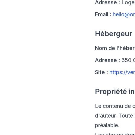
Adresse :
Logem
Email :
hello@on
Hébergeur
Nom de l'héber
Adresse :
650 C
Site :
https://ve
Propriété in
Le contenu de ce
d'auteur. Toute 
préalable.
Les photos dron