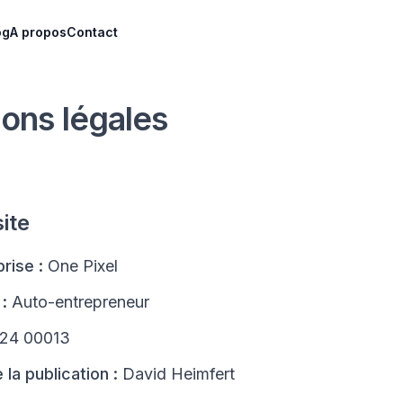
og
A propos
Contact
ions légales
ite
rise :
One Pixel
:
Auto-entrepreneur
24 00013
la publication :
David Heimfert