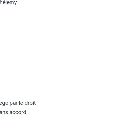
thélemy
égé par le droit
 sans accord