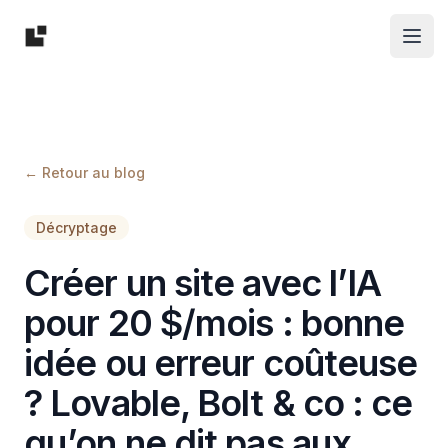
Logo One Pixel, studio de développement web
Ope
← Retour au blog
Décryptage
Créer un site avec l’IA
pour 20 $/mois : bonne
idée ou erreur coûteuse
? Lovable, Bolt & co : ce
qu’on ne dit pas aux