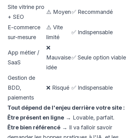
Site vitrine pro
⚠️ Moyen
✅ Recommandé
+ SEO
E-commerce
⚠️ Vite
✅ Indispensable
sur-mesure
limité
❌
App métier /
Mauvaise
✅ Seule option viable
SaaS
idée
Gestion de
BDD,
❌ Risqué
✅ Indispensable
paiements
Tout dépend de l'enjeu derrière votre site :
Être présent en ligne
→ Lovable, parfait.
Être bien référencé
→ Il va falloir savoir
demander les bonnes pratiques à l'IA, et les